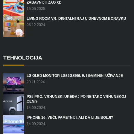
ZABAVNIJI I ZAO XD
15.06.2025.
LIVING ROOM VR: DIGITALNI RAJ U DNEVNOM BORAVKU
08.12.2024.
TEHNOLOGIJA
LG OLED MONITOR LG32GS95UE: I GAMING I UŽIVANJE
29.11.2024.
PS5 PRO: VRHUNSKI UREĐAJ PO NE TAKO VRHUNSKOJ
CENI?
14.09.2024.
IPHONE 16: VEĆI, PAMETNIJI, ALI DA LI JE BOLJI?
14.09.2024.