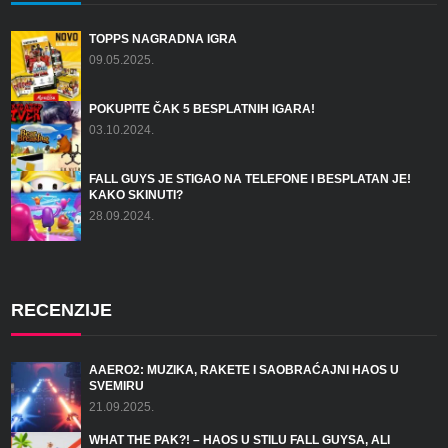
TOPPS NAGRADNA IGRA
09.05.2025.
POKUPITE ČAK 5 BESPLATNIH IGARA!
03.10.2024.
FALL GUYS JE STIGAO NA TELEFONE I BESPLATAN JE!
KAKO SKINUTI?
28.09.2024.
RECENZIJE
AAERO2: MUZIKA, RAKETE I SAOBRAĆAJNI HAOS U
SVEMIRU
21.09.2025.
WHAT THE PAK?! – HAOS U STILU FALL GUYSA, ALI