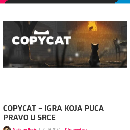
COPYCAT – IGRA KOJA PUCA
PRAVO U SRCE
Vojislav Peric
|
21.09.2024
|
0 komentara