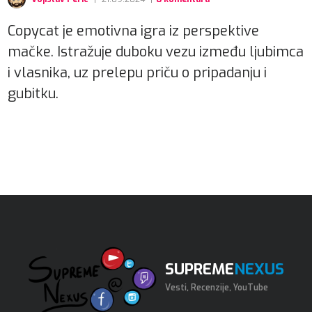
Copycat je emotivna igra iz perspektive
mačke. Istražuje duboku vezu između ljubimca
i vlasnika, uz prelepu priču o pripadanju i
gubitku.
SUPREME
NEXUS
Vesti, Recenzije, YouTube