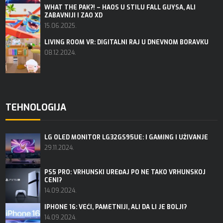
WHAT THE PAK?! – HAOS U STILU FALL GUYSA, ALI
ZABAVNIJI I ZAO XD
15.06.2025.
LIVING ROOM VR: DIGITALNI RAJ U DNEVNOM BORAVKU
08.12.2024.
TEHNOLOGIJA
LG OLED MONITOR LG32GS95UE: I GAMING I UŽIVANJE
29.11.2024.
PS5 PRO: VRHUNSKI UREĐAJ PO NE TAKO VRHUNSKOJ
CENI?
14.09.2024.
IPHONE 16: VEĆI, PAMETNIJI, ALI DA LI JE BOLJI?
14.09.2024.