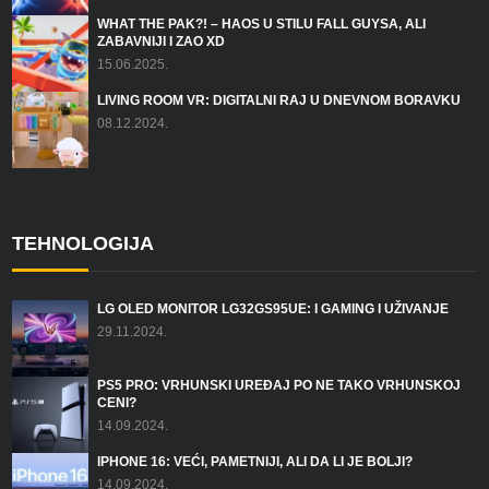
WHAT THE PAK?! – HAOS U STILU FALL GUYSA, ALI
ZABAVNIJI I ZAO XD
15.06.2025.
LIVING ROOM VR: DIGITALNI RAJ U DNEVNOM BORAVKU
08.12.2024.
TEHNOLOGIJA
LG OLED MONITOR LG32GS95UE: I GAMING I UŽIVANJE
29.11.2024.
PS5 PRO: VRHUNSKI UREĐAJ PO NE TAKO VRHUNSKOJ
CENI?
14.09.2024.
IPHONE 16: VEĆI, PAMETNIJI, ALI DA LI JE BOLJI?
14.09.2024.