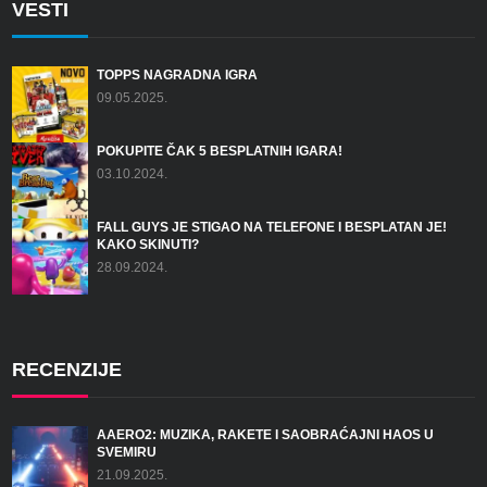
VESTI
TOPPS NAGRADNA IGRA
09.05.2025.
POKUPITE ČAK 5 BESPLATNIH IGARA!
03.10.2024.
FALL GUYS JE STIGAO NA TELEFONE I BESPLATAN JE!
KAKO SKINUTI?
28.09.2024.
RECENZIJE
AAERO2: MUZIKA, RAKETE I SAOBRAĆAJNI HAOS U
SVEMIRU
21.09.2025.