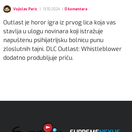
Vojislav Peric
|
13.10.2024
|
0 komentara
Outlast je horor igra iz prvog lica koja vas
stavlja u ulogu novinara koji istražuje
napuštenu psihijatrijsku bolnicu punu
zloslutnih tajni. DLC Outlast: Whistleblower
dodatno produbljuje priču.