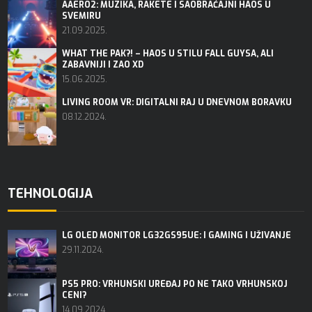
AAERO2: MUZIKA, RAKETE I SAOBRAĆAJNI HAOS U
SVEMIRU
21.09.2025.
WHAT THE PAK?! – HAOS U STILU FALL GUYSA, ALI
ZABAVNIJI I ZAO XD
15.06.2025.
LIVING ROOM VR: DIGITALNI RAJ U DNEVNOM BORAVKU
08.12.2024.
TEHNOLOGIJA
LG OLED MONITOR LG32GS95UE: I GAMING I UŽIVANJE
29.11.2024.
PS5 PRO: VRHUNSKI UREĐAJ PO NE TAKO VRHUNSKOJ
CENI?
14.09.2024.