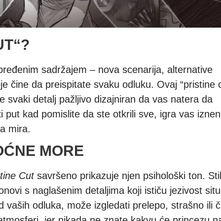
UT“?
pređenim sadržajem – nova scenarija, alternative
je čine da preispitate svaku odluku. Ovaj “pristine 
je svaki detalj pažljivo dizajniran da vas natera da
i put kad pomislite da ste otkrili sve, igra vas iznen
a mira.
NOĆNE MORE
tine Cut
savršeno prikazuje njen psihološki ton. Stil
novi s naglašenim detaljima koji ističu jezivost situ
d vaših odluka, može izgledati prelepo, strašno ili 
atmosferi, jer nikada ne znate kakvu će princezu 