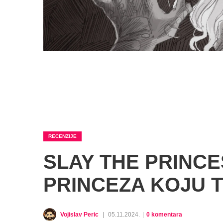
RECENZIJE
SLAY THE PRINCES
PRINCEZA KOJU T
Vojislav Peric
|
05.11.2024.
|
0 komentara