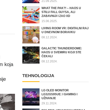
21.09.2025.
WHAT THE PAK?! – HAOS U
STILU FALL GUYSA, ALI
ZABAVNIJI I ZAO XD
15.06.2025.
LIVING ROOM VR: DIGITALNI RAJ
U DNEVNOM BORAVKU
08.12.2024.
GALACTIC THUNDERDOME:
HAOS U SVEMIRU KOJI STE
i
ČEKALI
08.12.2024.
m koja
TEHNOLOGIJA
ije
LG OLED MONITOR
LG32GS95UE: I GAMING I
UŽIVANJE
29.11.2024.