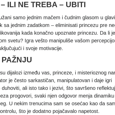
 ILI NE TREBA – UBITI
oružani samo jednim mačem i čudnim glasom u glavi 
 sa jednim zadatkom – eliminisati princezu pre ne
likovanija kada konačno upoznate princezu. Da li j
zarnom svetu? Igra vešto manipuliše vašom percepcij
ključujući i svoje motivacije.
U PAŽNJU
 su dijalozi između vas, princeze, i misterioznog na
or je često sarkastičan, manipulatovan i daje igri
hoviti, ali isto tako i jezivi, što savršeno reflektu
ceza progovori, svaki njen odgovor menja dinamiku
jućeg. U nekim trenucima sam se osećao kao da sa
ntrolu, što je dodatno pojačavalo napetost.