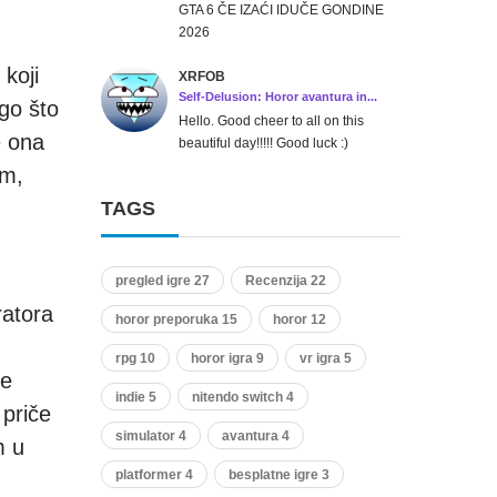
GTA 6 ČE IZAĆI IDUČE GONDINE
2026
koji
XRFOB
Self-Delusion: Horor avantura in...
go što
Hello. Good cheer to all on this
e ona
beautiful day!!!!! Good luck :)
om,
TAGS
pregled igre 27
Recenzija 22
ratora
horor preporuka 15
horor 12
rpg 10
horor igra 9
vr igra 5
je
indie 5
nitendo switch 4
 priče
simulator 4
avantura 4
m u
platformer 4
besplatne igre 3