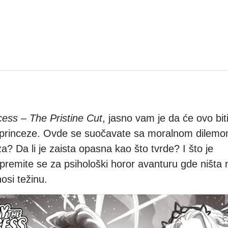
cess – The Pristine Cut
, jasno vam je da će ovo bit
 princeze. Ovde se suočavate sa moralnom dilemo
za? Da li je zaista opasna kao što tvrde? I što je
ripremite se za psihološki horor avanturu gde ništa n
osi težinu.