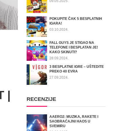
09.05.2025.
POKUPITE ČAK 5 BESPLATNIH
IGARA!
03.10.2024.
FALL GUYS JE STIGAO NA
TELEFONE I BESPLATAN JE!
KAKO SKINUTI?
28.09.2024.
3 BESPLATNE IGRE – UŠTEDITE
PREKO 40 EVRA
27.09.2024.
 |
RECENZIJE
AAERO2: MUZIKA, RAKETE I
SAOBRAĆAJNI HAOS U
SVEMIRU