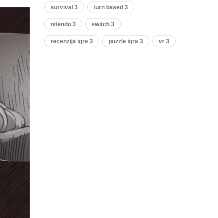
survival 3
turn based 3
nitendo 3
switch 3
recenzija igre 3
puzzle igra 3
vr 3