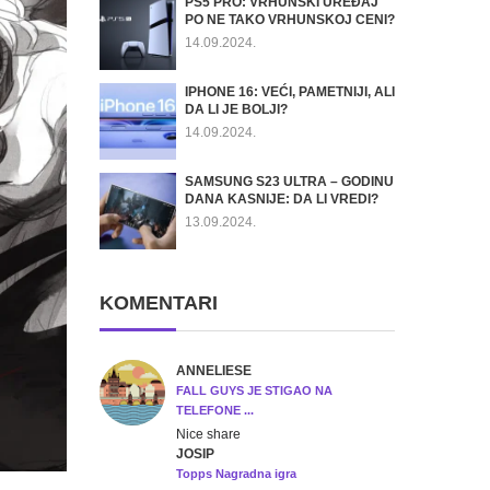
PS5 PRO: VRHUNSKI UREĐAJ
PO NE TAKO VRHUNSKOJ CENI?
14.09.2024.
IPHONE 16: VEĆI, PAMETNIJI, ALI
DA LI JE BOLJI?
14.09.2024.
SAMSUNG S23 ULTRA – GODINU
DANA KASNIJE: DA LI VREDI?
13.09.2024.
KOMENTARI
ANNELIESE
FALL GUYS JE STIGAO NA
TELEFONE ...
Nice share
JOSIP
Topps Nagradna igra