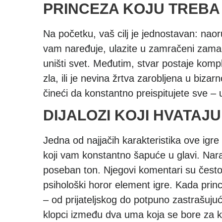
PRINCEZA KOJU TREBA –
Na početku, vaš cilj je jednostavan: na
vam naređuje, ulazite u zamračeni zamak
uništi svet. Međutim, stvar postaje komp
zla, ili je nevina žrtva zarobljena u bi
čineći da konstantno preispitujete sve – u
DIJALOZI KOJI HVATAJ
Jedna od najjačih karakteristika ove igre
koji vam konstantno šapuće u glavi. Narat
poseban ton. Njegovi komentari su često du
psihološki horor element igre. Kada prin
– od prijateljskog do potpuno zastrašu
klopci između dva uma koja se bore za ko