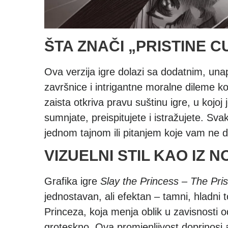
ŠTA ZNAČI „PRISTINE C
Ova verzija igre dolazi sa dodatnim, una
završnice i intrigantne moralne dileme ko
zaista otkriva pravu suštinu igre, u kojoj 
sumnjate, preispitujete i istražujete. Svak
jednom tajnom ili pitanjem koje vam ne d
VIZUELNI STIL KAO IZ 
Grafika igre
Slay the Princess – The Pris
jednostavan, ali efektan – tamni, hladni to
Princeza, koja menja oblik u zavisnosti o
groteskno. Ova promjenljivost doprinosi 