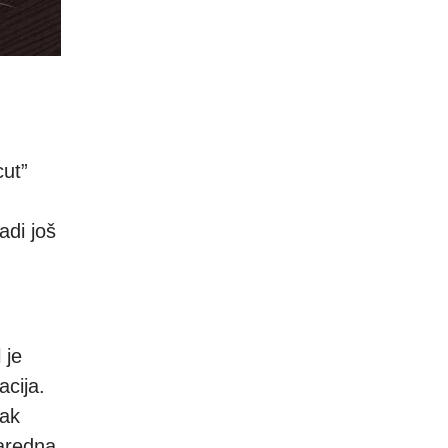
cut”
adi još
 je
acija.
čak
naredna