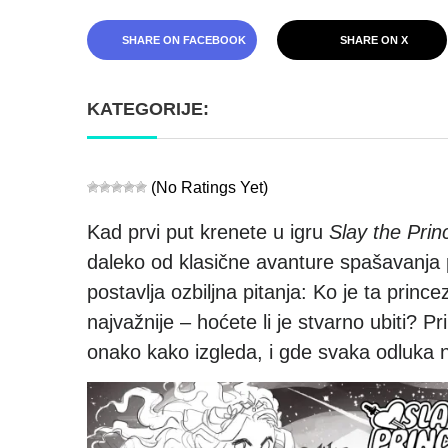
SHARE ON FACEBOOK
SHARE ON X
KATEGORIJE:
(No Ratings Yet)
Kad prvi put krenete u igru
Slay the Prin
daleko od klasične avanture spašavanja
postavlja ozbiljna pitanja: Ko je ta prince
najvažnije – hoćete li je stvarno ubiti? P
onako kako izgleda, i gde svaka odluka n